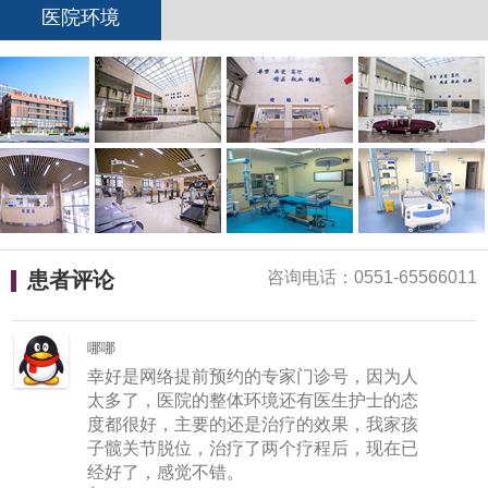
顶(3)
医院环境
转发
陈雨
东南外科医院在各方面还是蛮好的，尤其是
技术，效果很好，脑瘫治疗几个月，也治好
了，太感谢胡大勇主任医生了！
回复
顶(1)
患者评论
咨询电话：0551-65566011
转发
哪哪
幸好是网络提前预约的专家门诊号，因为人
太多了，医院的整体环境还有医生护士的态
度都很好，主要的还是治疗的效果，我家孩
子髋关节脱位，治疗了两个疗程后，现在已
经好了，感觉不错。