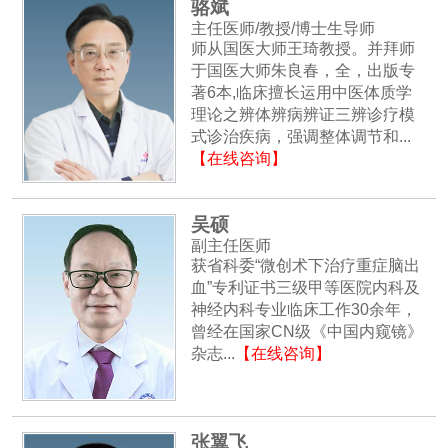
骆斌
主任医师/教授/博士生导师
师从国医大师王琦教授。并拜师
于国医大师朱良春，全，出版专
著6本,临床擅长运用中医体质学
理论之辨体辨病辨证三辨诊疗模
式诊治疾病，强调整体调节和...
【在线咨询】
吴硕
副主任医师
获省科委“微创术下治疗重症脑出
血”专利证书三级甲等医院内科及
神经内科专业临床工作30余年，
曾经在国家CN级《中国内窥镜》
杂志...
【在线咨询】
张翼飞