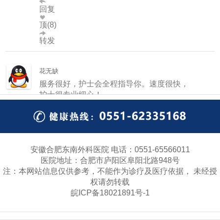
回复
顶(8)
转发
花无缺
服务很好，护士会全程指导你。速度很快，
护士很专业细心！
回复
顶(3)
转发
安徽合肥东南外科医院 电话：0551-65566011
陈雨
医院地址：合肥市庐阳区阜阳北路948号
东南外科医院在各方面还是蛮好的，尤其是
注：本网站信息仅供参考，不能作为诊疗及医疗依据， 未经授
技术，效果很好，脑瘫治疗几个月，也治好
权请勿转载
了，太感谢胡大勇主任医生了！
皖ICP备18021891号-1
回复